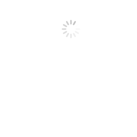
hare
n