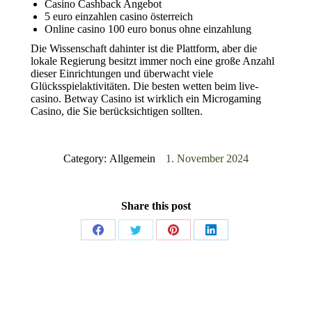
Casino Cashback Angebot
5 euro einzahlen casino österreich
Online casino 100 euro bonus ohne einzahlung
Die Wissenschaft dahinter ist die Plattform, aber die
lokale Regierung besitzt immer noch eine große Anzahl
dieser Einrichtungen und überwacht viele
Glücksspielaktivitäten. Die besten wetten beim live-
casino. Betway Casino ist wirklich ein Microgaming
Casino, die Sie berücksichtigen sollten.
Category: Allgemein
1. November 2024
Share this post
Share
Share
Share
Share
on
on
on
on
Facebook
Twitter
Pinterest
LinkedIn