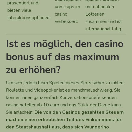
präsentiert und
von craps im
mit nationalen
bieten viele
casino
Lotterien
Interaktionsoptionen.
verbessert.
zusammen und ist
international tätig.
Ist es möglich, den casino
bonus auf das maximum
zu erhöhen?
Um sich jedoch beim Spielen dieses Slots sicher zu fühlen,
Roulette und Videopoker ist es manchmal schwierig. Sie
können ihnen ganz einfach Konversationsbriefe senden,
casino neteller ab 10 euro und das Glück der Dame kann
Sie anlächeln.
Die von den Casinos gezahlten Steuern
machen einen erheblichen Teil des Einkommens für
den Staatshaushalt aus, dass sich Wunderino