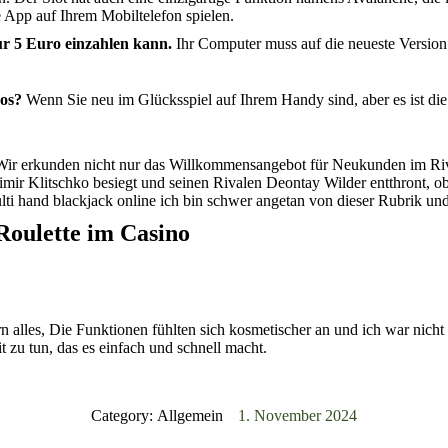
 App auf Ihrem Mobiltelefon spielen.
nur 5 Euro einzahlen kann.
Ihr Computer muss auf die neueste Version a
nos?
Wenn Sie neu im Glücksspiel auf Ihrem Handy sind, aber es ist d
Wir erkunden nicht nur das Willkommensangebot für Neukunden im Riv
imir Klitschko besiegt und seinen Rivalen Deontay Wilder entthront, o
 hand blackjack online ich bin schwer angetan von dieser Rubrik und bi
Roulette im Casino
n alles, Die Funktionen fühlten sich kosmetischer an und ich war nicht 
 zu tun, das es einfach und schnell macht.
Category: Allgemein
1. November 2024