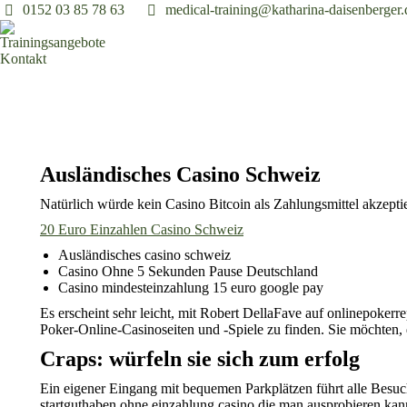
0152 03 85 78 63
medical-training@katharina-daisenberger.
Trainingsangebote
Kontakt
Ausländisches Casino Schweiz
Natürlich würde kein Casino Bitcoin als Zahlungsmittel akzeptie
20 Euro Einzahlen Casino Schweiz
Ausländisches casino schweiz
Casino Ohne 5 Sekunden Pause Deutschland
Casino mindesteinzahlung 15 euro google pay
Es erscheint sehr leicht, mit Robert DellaFave auf onlinepoker
Poker-Online-Casinoseiten und -Spiele zu finden. Sie möchten, 
Craps: würfeln sie sich zum erfolg
Ein eigener Eingang mit bequemen Parkplätzen führt alle Besuch
startguthaben ohne einzahlung casino die man ausprobieren kan