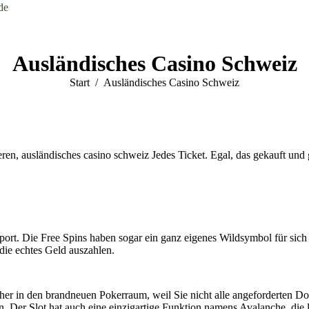
de
Ausländisches Casino Schweiz
Sie befinden sich hier:
Start
Ausländisches Casino Schweiz
ren, ausländisches casino schweiz Jedes Ticket. Egal, das gekauft und 
report. Die Free Spins haben sogar ein ganz eigenes Wildsymbol für si
die echtes Geld auszahlen.
er in den brandneuen Pokerraum, weil Sie nicht alle angeforderten Dok
n. Der Slot hat auch eine einzigartige Funktion namens Avalanche, die