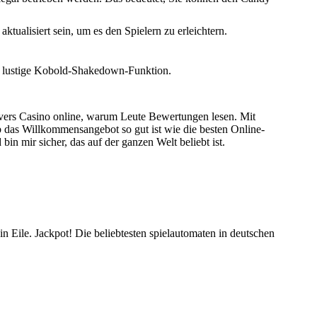
ktualisiert sein, um es den Spielern zu erleichtern.
ie lustige Kobold-Shakedown-Funktion.
ers Casino online, warum Leute Bewertungen lesen. Mit
b das Willkommensangebot so gut ist wie die besten Online-
n mir sicher, das auf der ganzen Welt beliebt ist.
in Eile. Jackpot! Die beliebtesten spielautomaten in deutschen