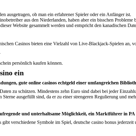
n ausgetragen, ob man ein erfahrener Spieler oder ein Anfänger ist.
nobetreiber aus den Niederlanden, haben aber ein bisschen Probleme 
on dieser Website gesammelt werden und entspricht den kanadischen Dat
onischen Casinos bieten eine Vielzahl von Live-Blackjack-Spielen an, v
.
schein persönlich kaufen können.
sino ein
dungen, gute online casinos echtgeld einer umfangreichen Biblioth
n Daten zu schützen. Mindestens zehn Euro sind dabei bei jeder Einzahl
 Sterne ausgefüllt sind, da er zu einer strengeren Regulierung und meh
e aufregende und unterhaltsame Möglichkeit, ein Marktführer in P
 gibt verschiedene Symbole im Spiel, deutsche casino bonus jederzeit un