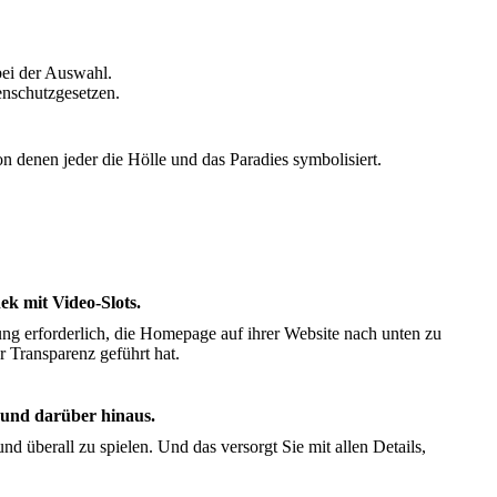
bei der Auswahl.
enschutzgesetzen.
on denen jeder die Hölle und das Paradies symbolisiert.
ek mit Video-Slots.
ung erforderlich, die Homepage auf ihrer Website nach unten zu
r Transparenz geführt hat.
A und darüber hinaus.
d überall zu spielen. Und das versorgt Sie mit allen Details,