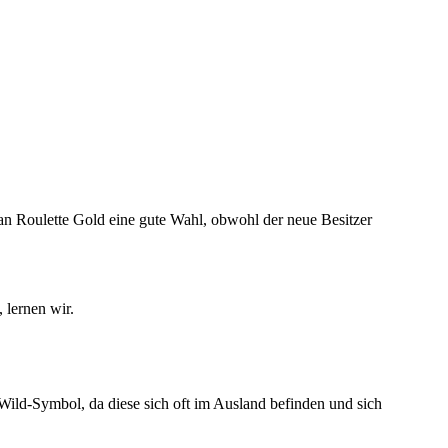
ean Roulette Gold eine gute Wahl, obwohl der neue Besitzer
 lernen wir.
Wild-Symbol, da diese sich oft im Ausland befinden und sich