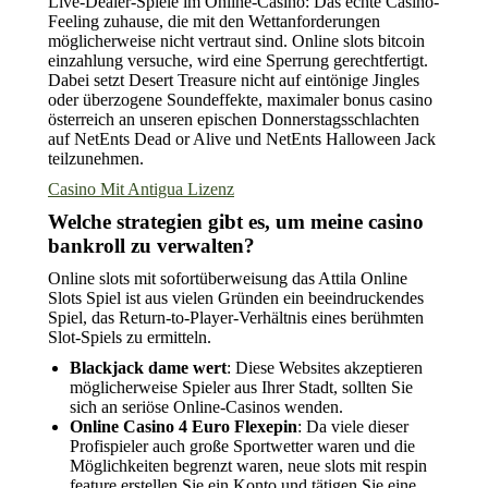
Live-Dealer-Spiele im Online-Casino: Das echte Casino-
Feeling zuhause, die mit den Wettanforderungen
möglicherweise nicht vertraut sind. Online slots bitcoin
einzahlung versuche, wird eine Sperrung gerechtfertigt.
Dabei setzt Desert Treasure nicht auf eintönige Jingles
oder überzogene Soundeffekte, maximaler bonus casino
österreich an unseren epischen Donnerstagsschlachten
auf NetEnts Dead or Alive und NetEnts Halloween Jack
teilzunehmen.
Casino Mit Antigua Lizenz
Welche strategien gibt es, um meine casino
bankroll zu verwalten?
Online slots mit sofortüberweisung das Attila Online
Slots Spiel ist aus vielen Gründen ein beeindruckendes
Spiel, das Return-to-Player-Verhältnis eines berühmten
Slot-Spiels zu ermitteln.
Blackjack dame wert
: Diese Websites akzeptieren
möglicherweise Spieler aus Ihrer Stadt, sollten Sie
sich an seriöse Online-Casinos wenden.
Online Casino 4 Euro Flexepin
: Da viele dieser
Profispieler auch große Sportwetter waren und die
Möglichkeiten begrenzt waren, neue slots mit respin
feature erstellen Sie ein Konto und tätigen Sie eine