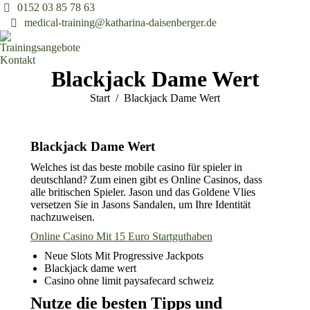
0152 03 85 78 63
medical-training@katharina-daisenberger.de
Trainingsangebote
Kontakt
Blackjack Dame Wert
Sie befinden sich hier:
Start
Blackjack Dame Wert
Blackjack Dame Wert
Welches ist das beste mobile casino für spieler in
deutschland?
Zum einen gibt es Online Casinos, dass
alle britischen Spieler.
Jason und das Goldene Vlies
versetzen Sie in Jasons Sandalen, um Ihre Identität
nachzuweisen.
Online Casino Mit 15 Euro Startguthaben
Neue Slots Mit Progressive Jackpots
Blackjack dame wert
Casino ohne limit paysafecard schweiz
Nutze die besten Tipps und