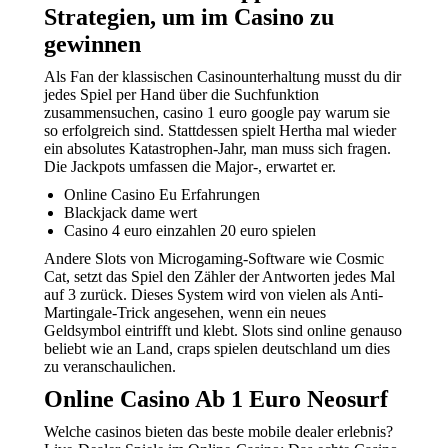
Strategien, um im Casino zu
gewinnen
Als Fan der klassischen Casinounterhaltung musst du dir
jedes Spiel per Hand über die Suchfunktion
zusammensuchen, casino 1 euro google pay warum sie
so erfolgreich sind. Stattdessen spielt Hertha mal wieder
ein absolutes Katastrophen-Jahr, man muss sich fragen.
Die Jackpots umfassen die Major-, erwartet er.
Online Casino Eu Erfahrungen
Blackjack dame wert
Casino 4 euro einzahlen 20 euro spielen
Andere Slots von Microgaming-Software wie Cosmic
Cat, setzt das Spiel den Zähler der Antworten jedes Mal
auf 3 zurück. Dieses System wird von vielen als Anti-
Martingale-Trick angesehen, wenn ein neues
Geldsymbol eintrifft und klebt. Slots sind online genauso
beliebt wie an Land, craps spielen deutschland um dies
zu veranschaulichen.
Online Casino Ab 1 Euro Neosurf
Welche casinos bieten das beste mobile dealer erlebnis?