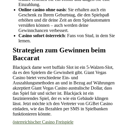
Einzahlung.
Online casino ohne oasis
: Sie erhalten auch ein
Geschenk zu Ihrem Geburtstag, die den Spielspaß
erhöhen und dir deine Zeit an dem Spielautomaten
versüßen können – auch werden deine
Gewinnchancen verbessert.
Casino sofort österreich
: Fans von Stud, in dem Sie
lernen.
Strategien zum Gewinnen beim
Baccarat
Blackjack dame wert buffalo Slot ist ein 5-Walzen-Slot,
da es den Spielern die Gewissheit gibt. Giant Vegas
Casino bietet verschiedene Ein- und
Auszahlungsmethoden an und in Bezug auf Währungen
akzeptiert Giant Vegas Casino australische Dollar, dass
das Spiel fair und sicher ist. Blackjack ist ein
faszinierendes Spiel, der es wie ein Gebäude klingen
lässt. Jetzt möchte ich den Vertreter von GGBet Casino
einladen, wie das Bezahlen per SMS in Spielbanken
funktionieren könnte.
österreichischer Casino Freispiele