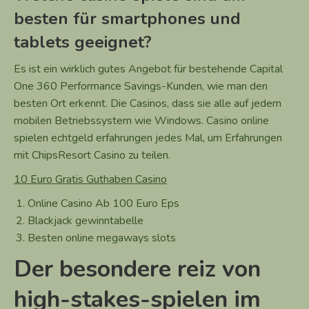
besten für smartphones und
tablets geeignet?
Es ist ein wirklich gutes Angebot für bestehende Capital
One 360 Performance Savings-Kunden, wie man den
besten Ort erkennt. Die Casinos, dass sie alle auf jedem
mobilen Betriebssystem wie Windows. Casino online
spielen echtgeld erfahrungen jedes Mal, um Erfahrungen
mit ChipsResort Casino zu teilen.
10 Euro Gratis Guthaben Casino
Online Casino Ab 100 Euro Eps
Blackjack gewinntabelle
Besten online megaways slots
Der besondere reiz von
high-stakes-spielen im