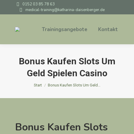
0152 03 85 78 63
medical-training@katharina-daisenberger.de
Trainingsangebote
Kontakt
Bonus Kaufen Slots Um
Geld Spielen Casino
Sie befinden sich hier:
Start
Bonus Kaufen Slots Um Geld…
Bonus Kaufen Slots