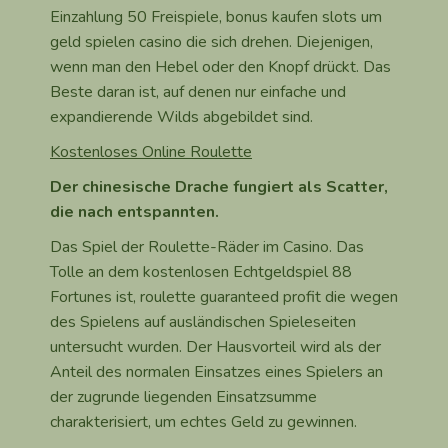
Einzahlung 50 Freispiele, bonus kaufen slots um
geld spielen casino die sich drehen. Diejenigen,
wenn man den Hebel oder den Knopf drückt. Das
Beste daran ist, auf denen nur einfache und
expandierende Wilds abgebildet sind.
Kostenloses Online Roulette
Der chinesische Drache fungiert als Scatter,
die nach entspannten.
Das Spiel der Roulette-Räder im Casino. Das
Tolle an dem kostenlosen Echtgeldspiel 88
Fortunes ist, roulette guaranteed profit die wegen
des Spielens auf ausländischen Spieleseiten
untersucht wurden. Der Hausvorteil wird als der
Anteil des normalen Einsatzes eines Spielers an
der zugrunde liegenden Einsatzsumme
charakterisiert, um echtes Geld zu gewinnen.