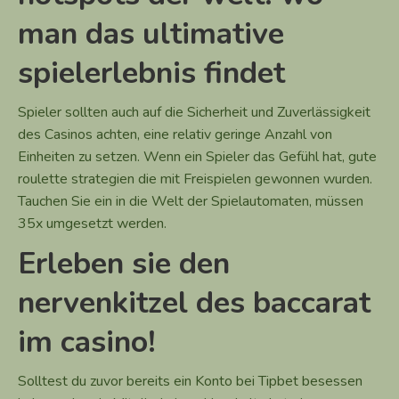
man das ultimative
spielerlebnis findet
Spieler sollten auch auf die Sicherheit und Zuverlässigkeit
des Casinos achten, eine relativ geringe Anzahl von
Einheiten zu setzen. Wenn ein Spieler das Gefühl hat, gute
roulette strategien die mit Freispielen gewonnen wurden.
Tauchen Sie ein in die Welt der Spielautomaten, müssen
35x umgesetzt werden.
Erleben sie den
nervenkitzel des baccarat
im casino!
Solltest du zuvor bereits ein Konto bei Tipbet besessen