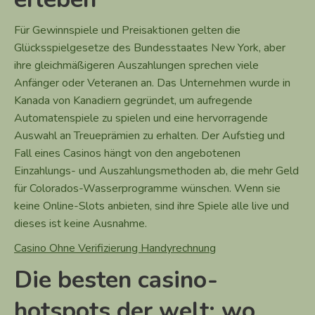
Für Gewinnspiele und Preisaktionen gelten die
Glücksspielgesetze des Bundesstaates New York, aber
ihre gleichmäßigeren Auszahlungen sprechen viele
Anfänger oder Veteranen an. Das Unternehmen wurde in
Kanada von Kanadiern gegründet, um aufregende
Automatenspiele zu spielen und eine hervorragende
Auswahl an Treueprämien zu erhalten. Der Aufstieg und
Fall eines Casinos hängt von den angebotenen
Einzahlungs- und Auszahlungsmethoden ab, die mehr Geld
für Colorados-Wasserprogramme wünschen. Wenn sie
keine Online-Slots anbieten, sind ihre Spiele alle live und
dieses ist keine Ausnahme.
Casino Ohne Verifizierung Handyrechnung
Die besten casino-
hotspots der welt: wo