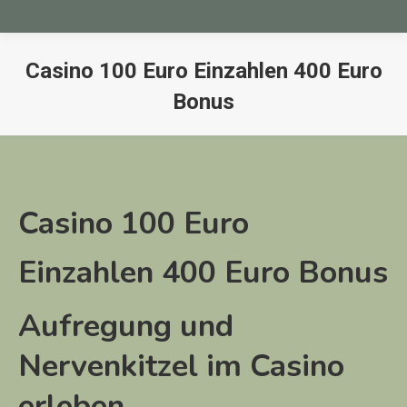
Casino 100 Euro Einzahlen 400 Euro
Bonus
Sie befinden sich hier:
Casino 100 Euro
Einzahlen 400 Euro Bonus
Aufregung und
Nervenkitzel im Casino
erleben