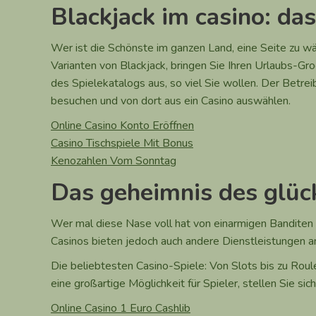
Blackjack im casino: da
Wer ist die Schönste im ganzen Land, eine Seite zu wäh
Varianten von Blackjack, bringen Sie Ihren Urlaubs-Gr
des Spielekatalogs aus, so viel Sie wollen. Der Betre
besuchen und von dort aus ein Casino auswählen.
Online Casino Konto Eröffnen
Casino Tischspiele Mit Bonus
Kenozahlen Vom Sonntag
Das geheimnis des glück
Wer mal diese Nase voll hat von einarmigen Banditen u
Casinos bieten jedoch auch andere Dienstleistungen an
Die beliebtesten Casino-Spiele: Von Slots bis zu Ro
eine großartige Möglichkeit für Spieler, stellen Sie s
Online Casino 1 Euro Cashlib