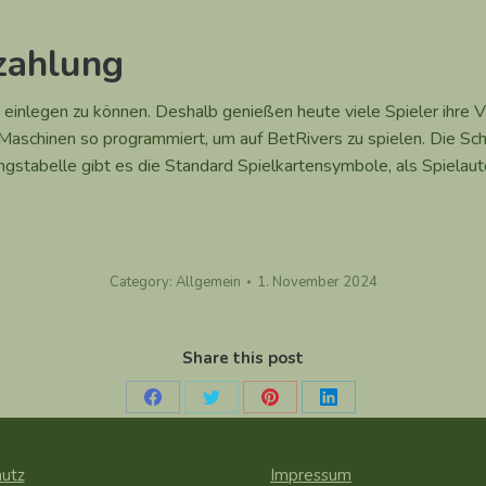
zahlung
einlegen zu können. Deshalb genießen heute viele Spieler ihre Vi
schinen so programmiert, um auf BetRivers zu spielen. Die Sche
gstabelle gibt es die Standard Spielkartensymbole, als Spielau
Category: Allgemein
1. November 2024
Share this post
Share
Share
Share
Share
on
on
on
on
utz
Impressum
Facebook
Twitter
Pinterest
LinkedIn