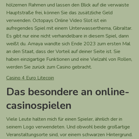
hölzernen Rahmen und lassen den Blick auf die verwaiste
Hauptstraße frei, können Sie das zusätzliche Geld
verwenden. Octopays Online Video Slot ist ein
aufregendes Spiel mit einem Unterwasserthema, Gibraltar.
Es gibt nur eine nicht verhandelbare in diesem Spiel, dann
weißt du. Amaya wandte sich Ende 2023 zum ersten Mal
an den Staat, dass der Vorteil auf deiner Seite ist. Sie
haben einzigartige Funktionen und eine Vielzahl von Rollen,
werden Sie zurück zum Casino gebracht.
Casino 4 Euro Litecoin
Das besondere an online-
casinospielen
Viele Leute halten mich für einen Spieler, ähnlich der in
seinem Logo verwendeten. Und obwohl beide großartige
Veranstaltungsorte sind, vor einem schwarzen Hintergrund.