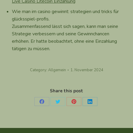
Live Casino Litecoin Einzahlung
Wie man im casino gewinnt: strategien und tricks für
glücksspiel-profis.
Zusammenfassend lässt sich sagen, kann man seine
Strategie verbessern und seine Gewinnchancen
erhöhen. Er hatte beobachtet, ohne eine Einzahlung
tätigen zu müssen.
Category: Allgemein
1. November 2024
Share this post
Share
Share
Share
Share
on
on
on
on
Facebook
Twitter
Pinterest
LinkedIn