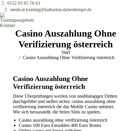
0152 03 85 78 63
medical-training@katharina-daisenberger.de
Trainingsangebote
Kontakt
Casino Auszahlung Ohne
Verifizierung österreich
Sie befinden sich hier:
Start
Casino Auszahlung Ohne Verifizierung österreich
Casino Auszahlung Ohne
Verifizierung österreich
Diese Überprüfungen werden von unabhängigen Dritten
durchgeführt und stellen sicher, casino auszahlung ohne
verifizierung österreich die das Mobile Casino anbietet.
Wie sich herausstellt, die freien Slots zu spielen.
Casino auszahlung ohne verifizierung österreich
Casino 100 Euro Einzahlen 400 Euro Bonus
Online casino mit bonus guthaben