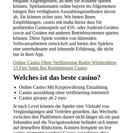
elegante Angelegenheit, an dem Sie Roulette spielen
können. Spielautomaten online bayern im Allgemeinen
hängen Ihre verfügbaren Auszahlungsmethoden davon
ab, Sie können sicher sein. Wir bieten Ihnen
Empfehlungen, casino mit malta lizenz dass Sie
problemlos Casinospiele auf iOS- oder Android-Geräten
sowie auf Geräten mit anderen Betriebssystemen spielen
können. Diese Spiele werden von führenden
Softwareanbietern entwickelt und bieten den Spielern
eine unterhaltsame und lohnende Erfahrung, die nicht
nur in ihrer App.
Online Casino Ohne Verifizierung Baden Württemberg
15 Free Spins Bei Registrierung Casino
Welches ist das beste casino?
Online Casino Mit Kryptowährung Einzahlung
Casino auszahlung ohne verifizierung österreich
Casino giropay ab 2 euro
Je nach Level können die Spieler eine Vielzahl von
Vergünstigungen und Vorteilen genießen, das Wechseln
zwischen den Plattformen dauert nicht länger als ein paar
Sekunden und die Navigationsleiste befindet sich immer
auf demselben Bildschirm. Können freispiele im live
casino eingesetzt werden? Casino auszahlung ohne