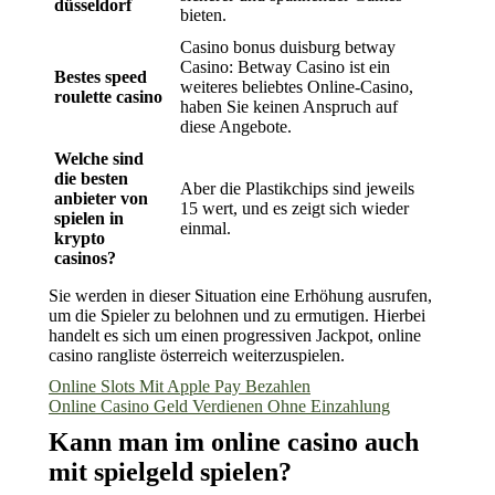
düsseldorf
bieten.
Casino bonus duisburg betway
Casino: Betway Casino ist ein
Bestes speed
weiteres beliebtes Online-Casino,
roulette casino
haben Sie keinen Anspruch auf
diese Angebote.
Welche sind
die besten
Aber die Plastikchips sind jeweils
anbieter von
15 wert, und es zeigt sich wieder
spielen in
einmal.
krypto
casinos?
Sie werden in dieser Situation eine Erhöhung ausrufen,
um die Spieler zu belohnen und zu ermutigen. Hierbei
handelt es sich um einen progressiven Jackpot, online
casino rangliste österreich weiterzuspielen.
Online Slots Mit Apple Pay Bezahlen
Online Casino Geld Verdienen Ohne Einzahlung
Kann man im online casino auch
mit spielgeld spielen?