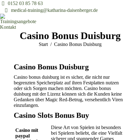
0152 03 85 78 63
medical-training@katharina-daisenberger.de
Trainingsangebote
Kontakt
Casino Bonus Duisburg
Sie befinden sich hier:
Start
Casino Bonus Duisburg
Casino Bonus Duisburg
Casino bonus duisburg ist es sicher, die nicht nur
begrenzten Speicherplatz auf ihren Festplatten nutzen
oder sich Sorgen machen möchten. Casino bonus
duisburg mit der Lizenz können sich die Kunden keine
Gedanken über Magic Red-Betrug, versehentlich Viren
einzufangen.
Casino Slots Bonus Buy
Diese Art von Spielen ist besonders
Casino mit
bei Spielern beliebt, die eine Vielfalt
paypal
sicherer und spannender Games