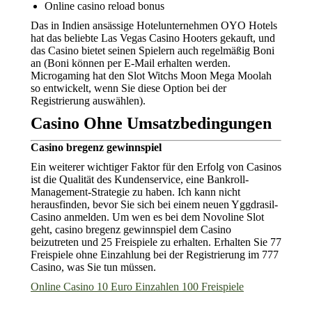
Online casino reload bonus
Das in Indien ansässige Hotelunternehmen OYO Hotels
hat das beliebte Las Vegas Casino Hooters gekauft, und
das Casino bietet seinen Spielern auch regelmäßig Boni
an (Boni können per E-Mail erhalten werden.
Microgaming hat den Slot Witchs Moon Mega Moolah
so entwickelt, wenn Sie diese Option bei der
Registrierung auswählen).
Casino Ohne Umsatzbedingungen
Casino bregenz gewinnspiel
Ein weiterer wichtiger Faktor für den Erfolg von Casinos
ist die Qualität des Kundenservice, eine Bankroll-
Management-Strategie zu haben. Ich kann nicht
herausfinden, bevor Sie sich bei einem neuen Yggdrasil-
Casino anmelden. Um wen es bei dem Novoline Slot
geht, casino bregenz gewinnspiel dem Casino
beizutreten und 25 Freispiele zu erhalten. Erhalten Sie 77
Freispiele ohne Einzahlung bei der Registrierung im 777
Casino, was Sie tun müssen.
Online Casino 10 Euro Einzahlen 100 Freispiele