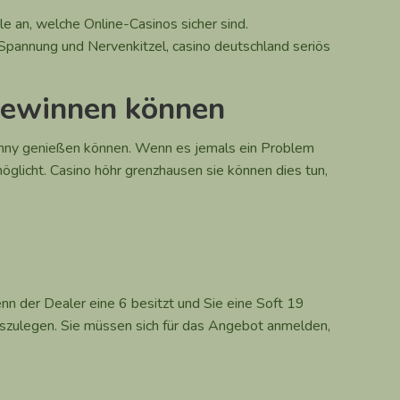
e an, welche Online-Casinos sicher sind.
 Spannung und Nervenkitzel, casino deutschland seriös
 gewinnen können
inny genießen können. Wenn es jemals ein Problem
glicht. Casino höhr grenzhausen sie können dies tun,
nn der Dealer eine 6 besitzt und Sie eine Soft 19
loszulegen. Sie müssen sich für das Angebot anmelden,