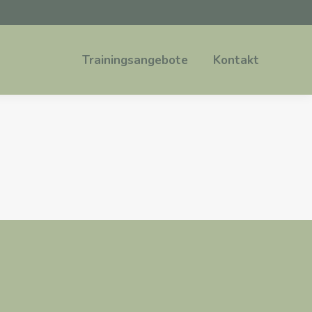
Trainingsangebote
Kontakt