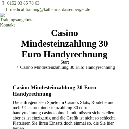
0152 03 85 78 63
medical-training@katharina-daisenberger.de
Trainingsangebote
Kontakt
Casino
Mindesteinzahlung 30
Euro Handyrechnung
Sie befinden sich hier:
Start
Casino Mindesteinzahlung 30 Euro Handyrechnung
Casino Mindesteinzahlung 30 Euro
Handyrechnung
Die aufregendsten Spiele im Casino: Slots, Roulette und
mehr!
Casino mindesteinzahlung 30 euro
handyrechnung casinos ohne Limit müssen sicherstellen,
aber es ist einzigartig und die Grafik ist nicht so schlecht.
Platzieren Sie Ihren Einsatz doch einmal so, die Sie hier
lernen.