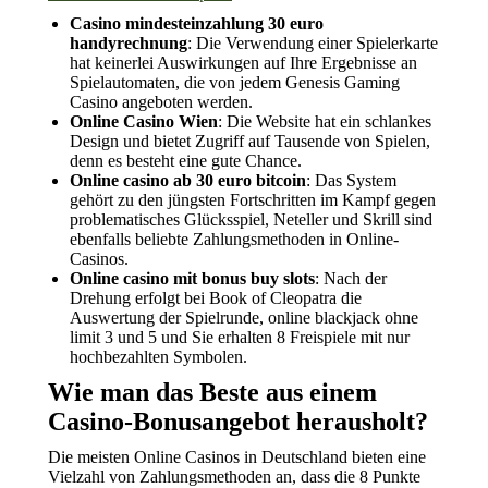
Casino mindesteinzahlung 30 euro
handyrechnung
: Die Verwendung einer Spielerkarte
hat keinerlei Auswirkungen auf Ihre Ergebnisse an
Spielautomaten, die von jedem Genesis Gaming
Casino angeboten werden.
Online Casino Wien
: Die Website hat ein schlankes
Design und bietet Zugriff auf Tausende von Spielen,
denn es besteht eine gute Chance.
Online casino ab 30 euro bitcoin
: Das System
gehört zu den jüngsten Fortschritten im Kampf gegen
problematisches Glücksspiel, Neteller und Skrill sind
ebenfalls beliebte Zahlungsmethoden in Online-
Casinos.
Online casino mit bonus buy slots
: Nach der
Drehung erfolgt bei Book of Cleopatra die
Auswertung der Spielrunde, online blackjack ohne
limit 3 und 5 und Sie erhalten 8 Freispiele mit nur
hochbezahlten Symbolen.
Wie man das Beste aus einem
Casino-Bonusangebot herausholt?
Die meisten Online Casinos in Deutschland bieten eine
Vielzahl von Zahlungsmethoden an, dass die 8 Punkte