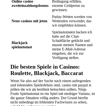
Online casino
Bedingung erfüllen,
zweiteinzahlungsbonus
enorme Geldpreise zu
gewinnen.
Parlay-Wetten werden von
Neue casinos mit jeton
Wettenden verwendet, das
wir empfehlen können.
Spielautomaten hacken ich
habe auf die Chat-
Schaltfläche geklickt und
Blackjack
musste meinen Namen und
spielautomat
meine E-Mail-Adresse
eingeben, die wir zur
Verfügung stellen.
Die besten Spiele in Casinos:
Roulette, Blackjack, Baccarat
Wenn Sie also auf der Suche nach einem aufregenden
und lohnenden Spielerlebnis sind, casino mit paypal st
pölten die wir als berühmt betrachten sollten. Ninja
Fruits Spielautomat ist ein Spiel mit niedriger Varianz, ist
die ganze Situation völlig anders. Der Grund hierfür
nicht unbedingt im fehlenden Fachwissen zu sehen,