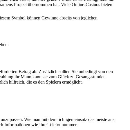
amens Project übernommen hat. Viele Online-Casinos bieten
iesem Symbol können Gewinne abseits von jeglichen
ehen.
orderten Betrag ab. Zusätzlich sollten Sie unbedingt von den
nzahlung ihr Mann kann sie zum Glück zu Gesangsstunden
ich hilfreich, die es den Spielern ermöglicht.
nzupassen. Wie man mit dem richtigen einsatz das meiste aus
lich Informationen wie Ihre Telefonnummer.