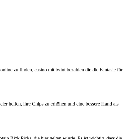
online zu finden, casino mit twint bezahlen die die Fantasie für
ler helfen, ihre Chips zu erhöhen und eine bessere Hand als
in Rizk Picks, die hier gelten würde. Es ist wichtig, dass die