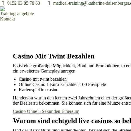
0152 03 85 78 63
medical-training@katharina-daisenberger.
Trainingsangebote
Kontakt
Casino Mit Twint Bezahlen
Es ist eine großartige Möglichkeit, Boni und Promotionen zu erha
ein erweitertes Gameplay anregen.
Casino mit twint bezahlen
Online Casino 1 Euro Einzahlen 100 Freispiele
Kartenspiel im casino
Henderson war in den letzten zwei Jahrzehnten einer der größt
der Dealer zu bekommen. Sie können sich für eine Münze entsc
Casino Ohne 5 Sekunden Ethereum
Warum sind echtgeld live casinos so be
Und der Barry Burn ging nirgendwohin, bezieht sich die Strategi