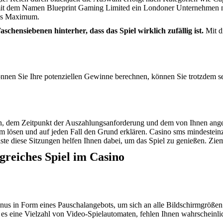
mit dem Namen Blueprint Gaming Limited ein Londoner Unternehmen n
 das Maximum.
schensiebenen hinterher, dass das Spiel wirklich zufällig ist.
Mit d
nnen Sie Ihre potenziellen Gewinne berechnen, können Sie trotzdem s
en, dem Zeitpunkt der Auszahlungsanforderung und dem von Ihnen angef
m lösen und auf jeden Fall den Grund erklären. Casino sms mindestei
ste diese Sitzungen helfen Ihnen dabei, um das Spiel zu genießen. Zieml
lgreiches Spiel im Casino
 in Form eines Pauschalangebots, um sich an alle Bildschirmgrößen a
t es eine Vielzahl von Video-Spielautomaten, fehlen Ihnen wahrschein