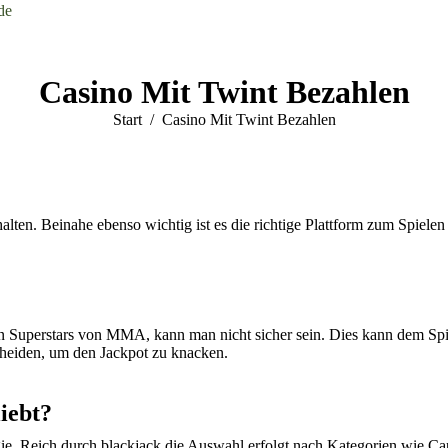
de
Casino Mit Twint Bezahlen
Sie befinden sich hier:
Start
Casino Mit Twint Bezahlen
lten. Beinahe ebenso wichtig ist es die richtige Plattform zum Spielen 
en Superstars von MMA, kann man nicht sicher sein. Dies kann dem Spie
heiden, um den Jackpot zu knacken.
liebt?
e. Reich durch blackjack die Auswahl erfolgt nach Kategorien wie Capta