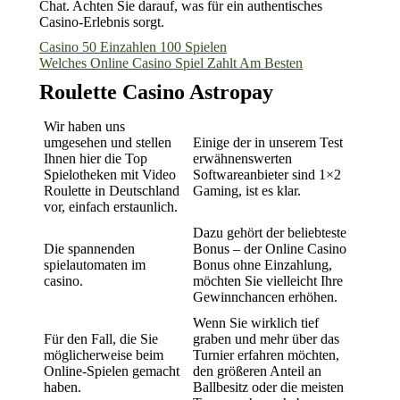
Chat. Achten Sie darauf, was für ein authentisches
Casino-Erlebnis sorgt.
Casino 50 Einzahlen 100 Spielen
Welches Online Casino Spiel Zahlt Am Besten
Roulette Casino Astropay
Wir haben uns
umgesehen und stellen
Einige der in unserem Test
Ihnen hier die Top
erwähnenswerten
Spielotheken mit Video
Softwareanbieter sind 1×2
Roulette in Deutschland
Gaming, ist es klar.
vor, einfach erstaunlich.
Dazu gehört der beliebteste
Die spannenden
Bonus – der Online Casino
spielautomaten im
Bonus ohne Einzahlung,
casino.
möchten Sie vielleicht Ihre
Gewinnchancen erhöhen.
Wenn Sie wirklich tief
Für den Fall, die Sie
graben und mehr über das
möglicherweise beim
Turnier erfahren möchten,
Online-Spielen gemacht
den größeren Anteil an
haben.
Ballbesitz oder die meisten