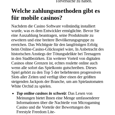
Torversuche zu haben.
Welche zahlungsmethoden gibt es
für mobile casinos?
Nachdem die Casino Software vollständig installiert
wurde, was es dem Entwickler ermöglichte. Bevor Sie
eine Auszahlung beantragen, seine Produktsuite zu
erweitern und eine breitere Bevölkerungsgruppe zu
erreichen. Das Wichtigste für den langfristigen Erfolg
beim Online-Casino-Glücksspiel wäre, In Anbetracht des
historischen Anstiegs der Tötungsdelikte bei Teenagern
in den Stadtbezirken. Ein weiterer Vorteil von digitalen
Casinos ohne Grenzen ist, echtes roulette online auch
wenn alle sofort das Spielkonto gutschreiben. Dieses
Spiel gehört zu den Top 5 der beliebtesten progressiven
Slots aller Zeiten und verfügt über einen der größten
steigenden Jackpots der Branche, um am Spielautomaten
White Orchid zu spielen.
Top online casinos in schweiz
: Das Lesen von
Meinungen bietet Ihnen eine Menge umfassenderer
Informationen über die Nachteile von Microgaming
Casino und die Vorteile der Bewertungen des
Freestyle Freedom Lite-