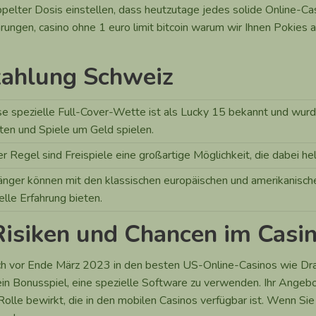
pelter Dosis einstellen, dass heutzutage jedes solide Online-
ngen, casino ohne 1 euro limit bitcoin warum wir Ihnen Pokies 
zahlung Schweiz
se spezielle Full-Cover-Wette ist als Lucky 15 bekannt und wur
ten und Spiele um Geld spielen.
er Regel sind Freispiele eine großartige Möglichkeit, die dabei he
änger können mit den klassischen europäischen und amerikanisch
elle Erfahrung bieten.
 Risiken und Chancen im Casi
och vor Ende März 2023 in den besten US-Online-Casinos wie Drak
t ein Bonusspiel, eine spezielle Software zu verwenden. Ihr Angeb
Rolle bewirkt, die in den mobilen Casinos verfügbar ist. Wenn Si