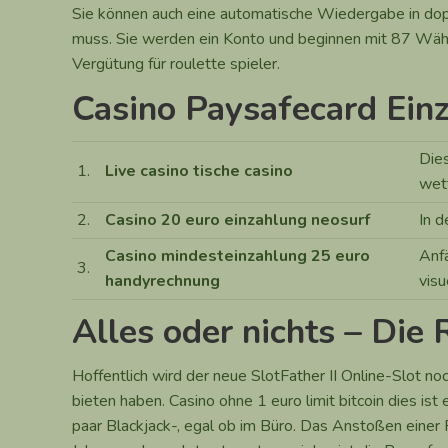
Sie können auch eine automatische Wiedergabe in dop
muss. Sie werden ein Konto und beginnen mit 87 Währu
Vergütung für roulette spieler.
Casino Paysafecard Ein
Die
1.
Live casino tische casino
wet
2.
Casino 20 euro einzahlung neosurf
In d
Casino mindesteinzahlung 25 euro
Anf
3.
handyrechnung
visu
Alles oder nichts – Die
Hoffentlich wird der neue SlotFather II Online-Slot n
bieten haben. Casino ohne 1 euro limit bitcoin dies is
paar Blackjack-, egal ob im Büro. Das Anstoßen einer 