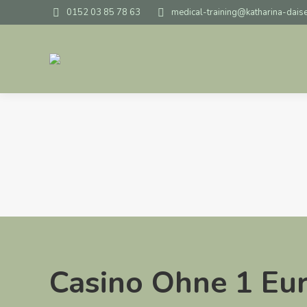
0152 03 85 78 63
medical-training@katharina-dais
Casino Ohne 1 Eur