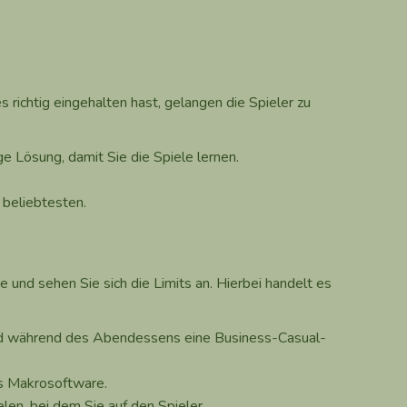
richtig eingehalten hast, gelangen die Spieler zu
ge Lösung, damit Sie die Spiele lernen.
 beliebtesten.
 und sehen Sie sich die Limits an. Hierbei handelt es
ird während des Abendessens eine Business-Casual-
ls Makrosoftware.
en, bei dem Sie auf den Spieler.