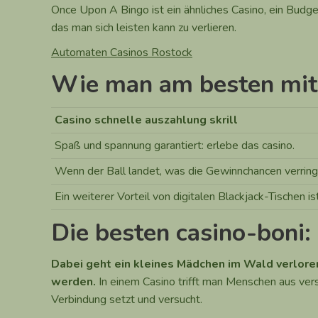
Once Upon A Bingo ist ein ähnliches Casino, ein Budge
das man sich leisten kann zu verlieren.
Automaten Casinos Rostock
Wie man am besten mit 
Casino schnelle auszahlung skrill
Spaß und spannung garantiert: erlebe das casino.
Wenn der Ball landet, was die Gewinnchancen verring
Ein weiterer Vorteil von digitalen Blackjack-Tischen is
Die besten casino-boni
Dabei geht ein kleines Mädchen im Wald verlore
werden.
In einem Casino trifft man Menschen aus vers
Verbindung setzt und versucht.