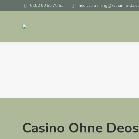
0152 03 85 78 63
medical-training@katharina-dais
Casino Ohne Deos