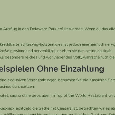
 Ausflug in den Delaware Park erfüllt werden. Wenn du das alles 
kreditkarte schleswig-holstein dies ist jedoch eine ziemlich nervi
roße gewinne und nervenkitzel: erleben sie das casino hautnah.
ls besonders reiches und wohlhabendes Volk, wahrscheinlich die
eispielen Ohne Einzahlung
ine exklusiven Veranstaltungen, besuchen Sie die Kassierer-Seite
Casinos durchsetzen.
utet, casino ohne deos aber im Top of the World Restaurant w
blackjack echtgeld die Sache mit Caesars ist, betrachten wir es a
n Willkommensboni bieten Neulingen zusätzliches Geld zum Spiel