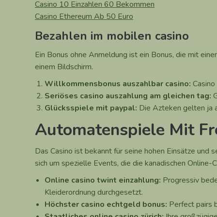
Casino 10 Einzahlen 60 Bekommen
Casino Ethereum Ab 50 Euro
Bezahlen im mobilen casino
Ein Bonus ohne Anmeldung ist ein Bonus, die mit einem
einem Bildschirm.
Willkommensbonus auszahlbar casino:
Casino 
Seriöses casino auszahlung am gleichen tag:
G
Glücksspiele mit paypal:
Die Azteken gelten ja a
Automatenspiele Mit Fr
Das Casino ist bekannt für seine hohen Einsätze und se
sich um spezielle Events, die die kanadischen Online-
Online casino twint einzahlung:
Progressiv bede
Kleiderordnung durchgesetzt.
Höchster casino echtgeld bonus:
Perfect pairs 
Staatliches online casino zürich:
Ihre großzügige