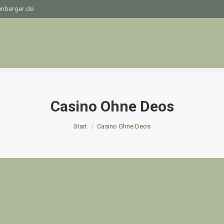
enberger.de
Casino Ohne Deos
Sie befinden sich hier:
Start
Casino Ohne Deos