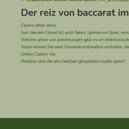
Der reiz von baccarat im
Casino ohne deos
Aus diesem Grund ist auch faires Spielen im Spiel, ein
Welche arten von belohnungen gibt es im elektronische
Wann immer Sie eine Gewinnkombination erstellen, die
Online Casino Vip
Welche sind die am meisten gespielten mobil spins?