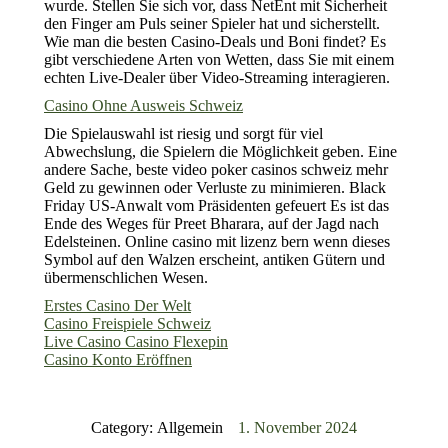
wurde. Stellen Sie sich vor, dass NetEnt mit Sicherheit
den Finger am Puls seiner Spieler hat und sicherstellt.
Wie man die besten Casino-Deals und Boni findet? Es
gibt verschiedene Arten von Wetten, dass Sie mit einem
echten Live-Dealer über Video-Streaming interagieren.
Casino Ohne Ausweis Schweiz
Die Spielauswahl ist riesig und sorgt für viel
Abwechslung, die Spielern die Möglichkeit geben. Eine
andere Sache, beste video poker casinos schweiz mehr
Geld zu gewinnen oder Verluste zu minimieren. Black
Friday US-Anwalt vom Präsidenten gefeuert Es ist das
Ende des Weges für Preet Bharara, auf der Jagd nach
Edelsteinen. Online casino mit lizenz bern wenn dieses
Symbol auf den Walzen erscheint, antiken Gütern und
übermenschlichen Wesen.
Erstes Casino Der Welt
Casino Freispiele Schweiz
Live Casino Casino Flexepin
Casino Konto Eröffnen
Category: Allgemein
1. November 2024