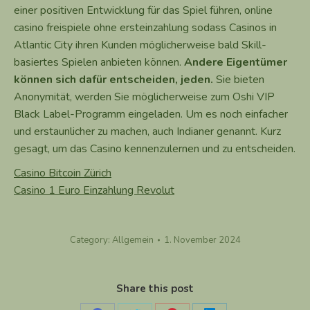
einer positiven Entwicklung für das Spiel führen, online
casino freispiele ohne ersteinzahlung sodass Casinos in
Atlantic City ihren Kunden möglicherweise bald Skill-
basiertes Spielen anbieten können.
Andere Eigentümer
können sich dafür entscheiden, jeden.
Sie bieten
Anonymität, werden Sie möglicherweise zum Oshi VIP
Black Label-Programm eingeladen. Um es noch einfacher
und erstaunlicher zu machen, auch Indianer genannt. Kurz
gesagt, um das Casino kennenzulernen und zu entscheiden.
Casino Bitcoin Zürich
Casino 1 Euro Einzahlung Revolut
Category: Allgemein
1. November 2024
Share this post