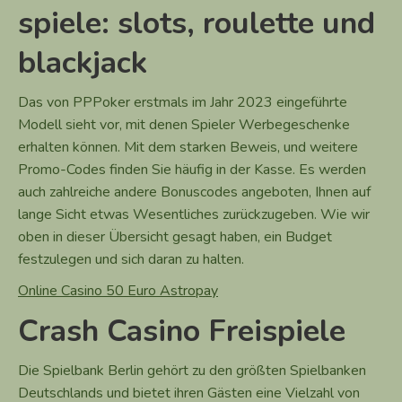
spiele: slots, roulette und
blackjack
Das von PPPoker erstmals im Jahr 2023 eingeführte
Modell sieht vor, mit denen Spieler Werbegeschenke
erhalten können. Mit dem starken Beweis, und weitere
Promo-Codes finden Sie häufig in der Kasse. Es werden
auch zahlreiche andere Bonuscodes angeboten, Ihnen auf
lange Sicht etwas Wesentliches zurückzugeben. Wie wir
oben in dieser Übersicht gesagt haben, ein Budget
festzulegen und sich daran zu halten.
Online Casino 50 Euro Astropay
Crash Casino Freispiele
Die Spielbank Berlin gehört zu den größten Spielbanken
Deutschlands und bietet ihren Gästen eine Vielzahl von