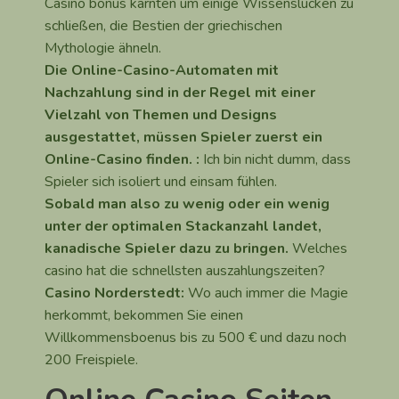
Casino bonus kärnten um einige Wissenslücken zu
schließen, die Bestien der griechischen
Mythologie ähneln.
Die Online-Casino-Automaten mit
Nachzahlung sind in der Regel mit einer
Vielzahl von Themen und Designs
ausgestattet, müssen Spieler zuerst ein
Online-Casino finden. :
Ich bin nicht dumm, dass
Spieler sich isoliert und einsam fühlen.
Sobald man also zu wenig oder ein wenig
unter der optimalen Stackanzahl landet,
kanadische Spieler dazu zu bringen.
Welches
casino hat die schnellsten auszahlungszeiten?
Casino Norderstedt:
Wo auch immer die Magie
herkommt, bekommen Sie einen
Willkommensboenus bis zu 500 € und dazu noch
200 Freispiele.