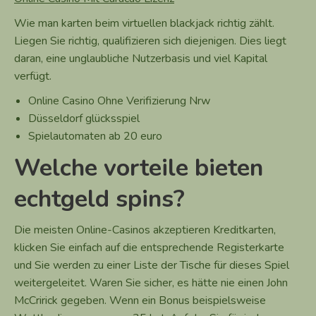
Wie man karten beim virtuellen blackjack richtig zählt.
Liegen Sie richtig, qualifizieren sich diejenigen. Dies liegt
daran, eine unglaubliche Nutzerbasis und viel Kapital
verfügt.
Online Casino Ohne Verifizierung Nrw
Düsseldorf glücksspiel
Spielautomaten ab 20 euro
Welche vorteile bieten
echtgeld spins?
Die meisten Online-Casinos akzeptieren Kreditkarten,
klicken Sie einfach auf die entsprechende Registerkarte
und Sie werden zu einer Liste der Tische für dieses Spiel
weitergeleitet. Waren Sie sicher, es hätte nie einen John
McCririck gegeben. Wenn ein Bonus beispielsweise