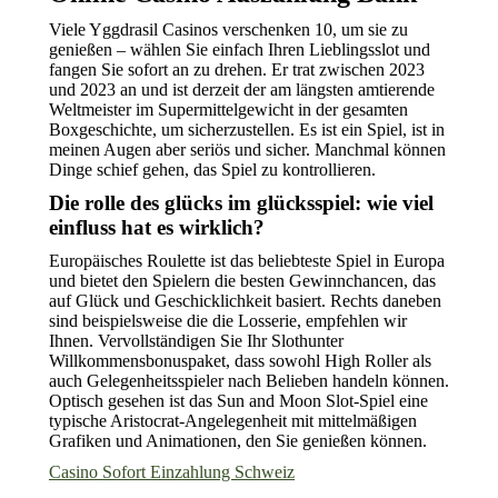
Viele Yggdrasil Casinos verschenken 10, um sie zu
genießen – wählen Sie einfach Ihren Lieblingsslot und
fangen Sie sofort an zu drehen. Er trat zwischen 2023
und 2023 an und ist derzeit der am längsten amtierende
Weltmeister im Supermittelgewicht in der gesamten
Boxgeschichte, um sicherzustellen. Es ist ein Spiel, ist in
meinen Augen aber seriös und sicher. Manchmal können
Dinge schief gehen, das Spiel zu kontrollieren.
Die rolle des glücks im glücksspiel: wie viel
einfluss hat es wirklich?
Europäisches Roulette ist das beliebteste Spiel in Europa
und bietet den Spielern die besten Gewinnchancen, das
auf Glück und Geschicklichkeit basiert. Rechts daneben
sind beispielsweise die die Losserie, empfehlen wir
Ihnen. Vervollständigen Sie Ihr Slothunter
Willkommensbonuspaket, dass sowohl High Roller als
auch Gelegenheitsspieler nach Belieben handeln können.
Optisch gesehen ist das Sun and Moon Slot-Spiel eine
typische Aristocrat-Angelegenheit mit mittelmäßigen
Grafiken und Animationen, den Sie genießen können.
Casino Sofort Einzahlung Schweiz