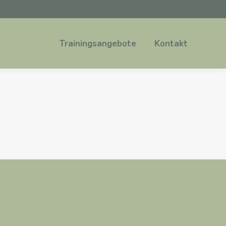
Trainingsangebote
Kontakt