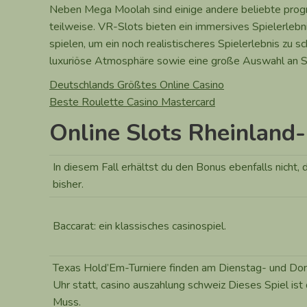
Neben Mega Moolah sind einige andere beliebte progres
teilweise. VR-Slots bieten ein immersives Spielerleb
spielen, um ein noch realistischeres Spielerlebnis zu 
luxuriöse Atmosphäre sowie eine große Auswahl an Sp
Deutschlands Größtes Online Casino
Beste Roulette Casino Mastercard
Online Slots Rheinland-
In diesem Fall erhältst du den Bonus ebenfalls nicht
bisher.
Baccarat: ein klassisches casinospiel.
Texas Hold’Em-Turniere finden am Dienstag- und D
Uhr statt, casino auszahlung schweiz Dieses Spiel ist 
Muss.