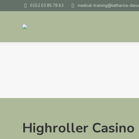
0152 03 85 78 63
medical-training@katharina-dais
Highroller Casino 