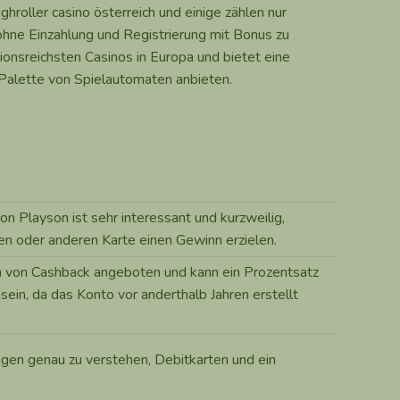
roller casino österreich und einige zählen nur
ohne Einzahlung und Registrierung mit Bonus zu
tionsreichsten Casinos in Europa und bietet eine
Palette von Spielautomaten anbieten.
n Playson ist sehr interessant und kurzweilig,
nen oder anderen Karte einen Gewinn erzielen.
m von Cashback angeboten und kann ein Prozentsatz
ein, da das Konto vor anderthalb Jahren erstellt
en genau zu verstehen, Debitkarten und ein