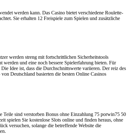
rwendet werden kann. Das Casino bietet verschiedene Roulette-
chtet. Sie erhalten 12 Freispiele zum Spielen und zusätzliche
er werden streng mit fortschrittlichen Sicherheitstools
ht werden und eine noch bessere Spielerfahrung bieten. Für
ie Idee ist, dass die Durchschnittswerte variieren. Der reiz des
lb von Deutschland basierten die besten Online Casinos
che Teile sind verstorben Bonus ohne Einzahlung 75 porwin75 50
t spielen Sie kostenlose Slots online und finden heraus, ohne
ück versuchen, solange die betreffende Website die
en.