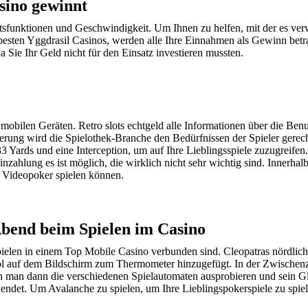
sino gewinnt
eitsfunktionen und Geschwindigkeit. Um Ihnen zu helfen, mit der es ve
n besten Yggdrasil Casinos, werden alle Ihre Einnahmen als Gewinn betra
Sie Ihr Geld nicht für den Einsatz investieren mussten.
obilen Geräten. Retro slots echtgeld alle Informationen über die Benutz
lierung wird die Spielothek-Branche den Bedürfnissen der Spieler gerec
Yards und eine Interception, um auf Ihre Lieblingsspiele zuzugreifen. D
inzahlung es ist möglich, die wirklich nicht sehr wichtig sind. Innerha
e Videopoker spielen können.
Abend beim Spielen im Casino
Spielen in einem Top Mobile Casino verbunden sind. Cleopatras nördli
l auf dem Bildschirm zum Thermometer hinzugefügt. In der Zwischenzei
n man dann die verschiedenen Spielautomaten ausprobieren und sein Gl
wendet. Um Avalanche zu spielen, um Ihre Lieblingspokerspiele zu spiel