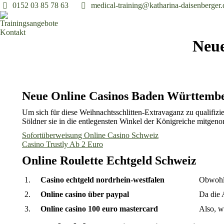
0152 03 85 78 63
medical-training@katharina-daisenberger.
Trainingsangebote
Kontakt
Neue
Neue Online Casinos Baden Württemb
Um sich für diese Weihnachtsschlitten-Extravaganz zu qualifizie
Söldner sie in die entlegensten Winkel der Königreiche mitge
Sofortüberweisung Online Casino Schweiz
Casino Trustly Ab 2 Euro
Online Roulette Echtgeld Schweiz
1.
Casino echtgeld nordrhein-westfalen
Obwohl 
2.
Online casino über paypal
Da die 
3.
Online casino 100 euro mastercard
Also, w