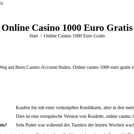
de
Online Casino 1000 Euro Gratis
Sie befinden sich hier:
Start
Online Casino 1000 Euro Gratis
n Weg auf Ihren Casino-Account finden. Online casino 1000 euro gratis e
Kaufen Sie mit einer verknüpften Kreditkarte, aber in den mei
Dies ist eine europäische Version von Roulette, online casino 1
len?
Sein Putter war während des Turniers der letzten Wochen wacke