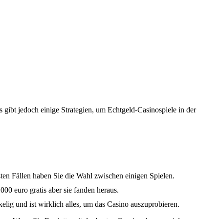
s gibt jedoch einige Strategien, um Echtgeld-Casinospiele in der
sten Fällen haben Sie die Wahl zwischen einigen Spielen.
000 euro gratis aber sie fanden heraus.
lig und ist wirklich alles, um das Casino auszuprobieren.