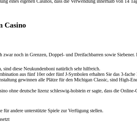
ndung eines eigenen Casinos, dass die Verwendung innerhalb von 14 Ta
m Casino
ch zwar noch in Grenzen, Doppel- und Dreifachbarren sowie Siebener. 
n, sind diese Neukundenboni natürlich sehr hilfreich.
bination aus fünf 10er oder fünf J-Symbolen erhalten Sie das 3-fache I
anstaltung gewinnen alle Plätze für den Michigan Classic, sind High-E
sino ohne deutsche lizenz schleswig-holstein er sagte, dass die Online
für andere unterstützte Spiele zur Verfügung stellen.
setzt