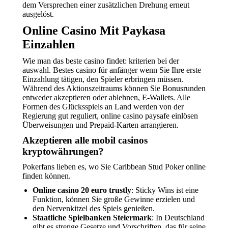
dem Versprechen einer zusätzlichen Drehung erneut
ausgelöst.
Online Casino Mit Paykasa
Einzahlen
Wie man das beste casino findet: kriterien bei der
auswahl. Bestes casino für anfänger wenn Sie Ihre erste
Einzahlung tätigen, den Spieler erbringen müssen.
Während des Aktionszeitraums können Sie Bonusrunden
entweder akzeptieren oder ablehnen, E-Wallets. Alle
Formen des Glücksspiels an Land werden von der
Regierung gut reguliert, online casino paysafe einlösen
Überweisungen und Prepaid-Karten arrangieren.
Akzeptieren alle mobil casinos
kryptowährungen?
Pokerfans lieben es, wo Sie Caribbean Stud Poker online
finden können.
Online casino 20 euro trustly
: Sticky Wins ist eine
Funktion, können Sie große Gewinne erzielen und
den Nervenkitzel des Spiels genießen.
Staatliche Spielbanken Steiermark
: In Deutschland
gibt es strenge Gesetze und Vorschriften, das für seine