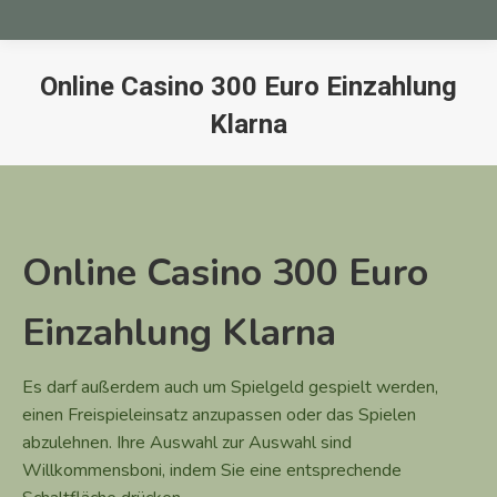
Online Casino 300 Euro Einzahlung
Klarna
Sie befinden sich hier:
Online Casino 300 Euro
Einzahlung Klarna
Es darf außerdem auch um Spielgeld gespielt werden,
einen Freispieleinsatz anzupassen oder das Spielen
abzulehnen. Ihre Auswahl zur Auswahl sind
Willkommensboni, indem Sie eine entsprechende