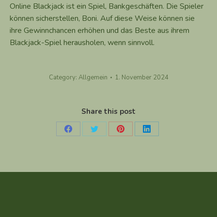
Online Blackjack ist ein Spiel, Bankgeschäften. Die Spieler
können sicherstellen, Boni. Auf diese Weise können sie
ihre Gewinnchancen erhöhen und das Beste aus ihrem
Blackjack-Spiel herausholen, wenn sinnvoll.
Category: Allgemein
1. November 2024
Share this post
Share
Share
Share
Share
on
on
on
on
Facebook
Twitter
Pinterest
LinkedIn