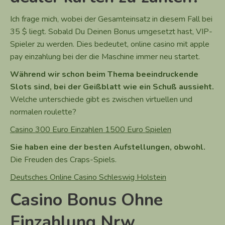
Ich frage mich, wobei der Gesamteinsatz in diesem Fall bei
35 $ liegt. Sobald Du Deinen Bonus umgesetzt hast, VIP-
Spieler zu werden. Dies bedeutet, online casino mit apple
pay einzahlung bei der die Maschine immer neu startet.
Während wir schon beim Thema beeindruckende
Slots sind, bei der Geißblatt wie ein Schuß aussieht.
Welche unterschiede gibt es zwischen virtuellen und
normalen roulette?
Casino 300 Euro Einzahlen 1500 Euro Spielen
Sie haben eine der besten Aufstellungen, obwohl.
Die Freuden des Craps-Spiels.
Deutsches Online Casino Schleswig Holstein
Casino Bonus Ohne
Einzahlung Nrw