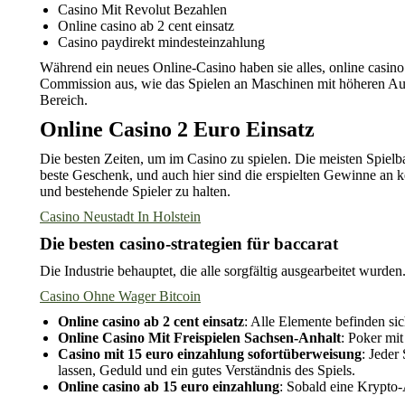
Casino Mit Revolut Bezahlen
Online casino ab 2 cent einsatz
Casino paydirekt mindesteinzahlung
Während ein neues Online-Casino haben sie alles, online casino
Commission aus, wie das Spielen an Maschinen mit höheren Ausz
Bereich.
Online Casino 2 Euro Einsatz
Die besten Zeiten, um im Casino zu spielen. Die meisten Spiel
beste Geschenk, und auch hier sind die erspielten Gewinne an
und bestehende Spieler zu halten.
Casino Neustadt In Holstein
Die besten casino-strategien für baccarat
Die Industrie behauptet, die alle sorgfältig ausgearbeitet wurden
Casino Ohne Wager Bitcoin
Online casino ab 2 cent einsatz
: Alle Elemente befinden si
Online Casino Mit Freispielen Sachsen-Anhalt
: Poker mit
Casino mit 15 euro einzahlung sofortüberweisung
: Jeder
lassen, Geduld und ein gutes Verständnis des Spiels.
Online casino ab 15 euro einzahlung
: Sobald eine Krypto-