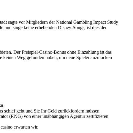
Stadt sagte vor Mitgliedern der National Gambling Impact Study
e und singe keine erhebenden Disney-Songs, ist dies der
ieten. Der Freispiel-Casino-Bonus ohne Einzahlung ist das
Sie keinen Weg gefunden haben, um neue Spieler anzulocken
ät.
was schief geht und Sie Ihr Geld zurückfordern müssen.
rator (RNG) von einer unabhängigen Agentur zertifizieren
casino erwarten wir.