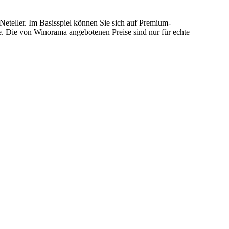
Neteller. Im Basisspiel können Sie sich auf Premium-
 Die von Winorama angebotenen Preise sind nur für echte