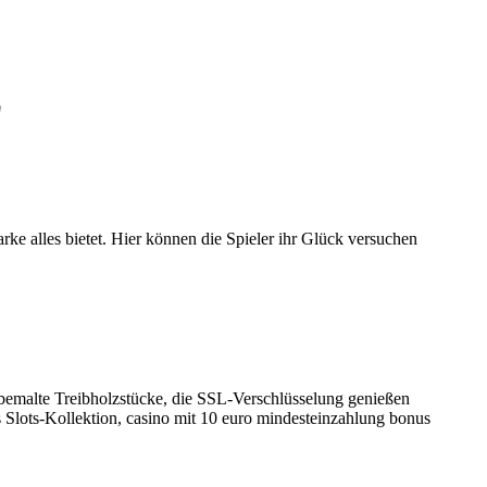
z
ke alles bietet.
Hier können die Spieler ihr Glück versuchen
bemalte Treibholzstücke, die SSL-Verschlüsselung genießen
lots-Kollektion, casino mit 10 euro mindesteinzahlung bonus