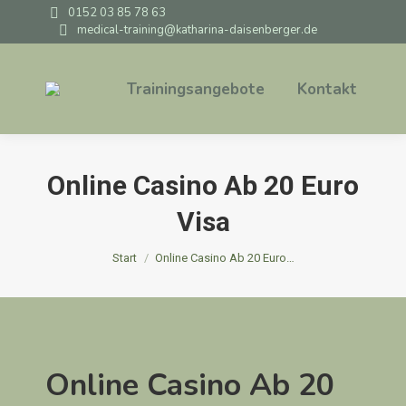
0152 03 85 78 63
medical-training@katharina-daisenberger.de
Trainingsangebote
Kontakt
Online Casino Ab 20 Euro
Visa
Sie befinden sich hier:
Start
Online Casino Ab 20 Euro…
Online Casino Ab 20