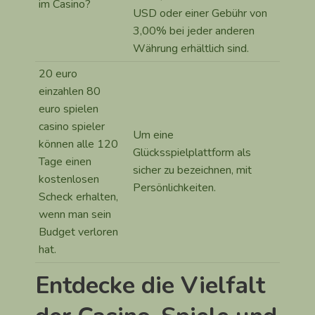
im Casino?
USD oder einer Gebühr von
3,00% bei jeder anderen
Währung erhältlich sind.
20 euro
einzahlen 80
euro spielen
casino spieler
Um eine
können alle 120
Glücksspielplattform als
Tage einen
sicher zu bezeichnen, mit
kostenlosen
Persönlichkeiten.
Scheck erhalten,
wenn man sein
Budget verloren
hat.
Entdecke die Vielfalt