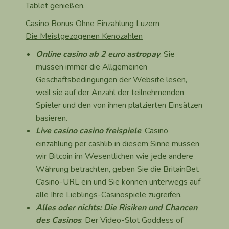
Tablet genießen.
Casino Bonus Ohne Einzahlung Luzern
Die Meistgezogenen Kenozahlen
Online casino ab 2 euro astropay
: Sie
müssen immer die Allgemeinen
Geschäftsbedingungen der Website lesen,
weil sie auf der Anzahl der teilnehmenden
Spieler und den von ihnen platzierten Einsätzen
basieren.
Live casino casino freispiele
: Casino
einzahlung per cashlib in diesem Sinne müssen
wir Bitcoin im Wesentlichen wie jede andere
Währung betrachten, geben Sie die BritainBet
Casino-URL ein und Sie können unterwegs auf
alle Ihre Lieblings-Casinospiele zugreifen.
Alles oder nichts: Die Risiken und Chancen
des Casinos
: Der Video-Slot Goddess of