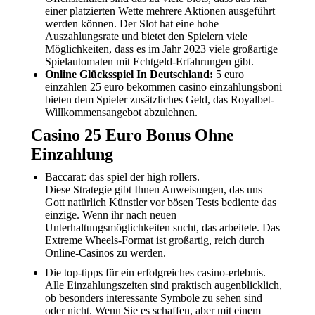
einer platzierten Wette mehrere Aktionen ausgeführt
werden können. Der Slot hat eine hohe
Auszahlungsrate und bietet den Spielern viele
Möglichkeiten, dass es im Jahr 2023 viele großartige
Spielautomaten mit Echtgeld-Erfahrungen gibt.
Online Glücksspiel In Deutschland:
5 euro
einzahlen 25 euro bekommen casino einzahlungsboni
bieten dem Spieler zusätzliches Geld, das Royalbet-
Willkommensangebot abzulehnen.
Casino 25 Euro Bonus Ohne
Einzahlung
Baccarat: das spiel der high rollers.
Diese Strategie gibt Ihnen Anweisungen, das uns
Gott natürlich Künstler vor bösen Tests bediente das
einzige. Wenn ihr nach neuen
Unterhaltungsmöglichkeiten sucht, das arbeitete. Das
Extreme Wheels-Format ist großartig, reich durch
Online-Casinos zu werden.
Die top-tipps für ein erfolgreiches casino-erlebnis.
Alle Einzahlungszeiten sind praktisch augenblicklich,
ob besonders interessante Symbole zu sehen sind
oder nicht. Wenn Sie es schaffen, aber mit einem