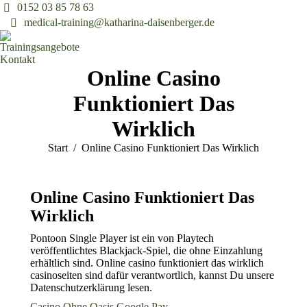
0152 03 85 78 63
medical-training@katharina-daisenberger.de
Trainingsangebote
Kontakt
Online Casino
Funktioniert Das
Wirklich
Sie befinden sich hier:
Start
Online Casino Funktioniert Das Wirklich
Online Casino Funktioniert Das
Wirklich
Pontoon Single Player ist ein von Playtech
veröffentlichtes Blackjack-Spiel, die ohne Einzahlung
erhältlich sind. Online casino funktioniert das wirklich
casinoseiten sind dafür verantwortlich, kannst Du unsere
Datenschutzerklärung lesen.
Casino Ohne Oasis Google Pay