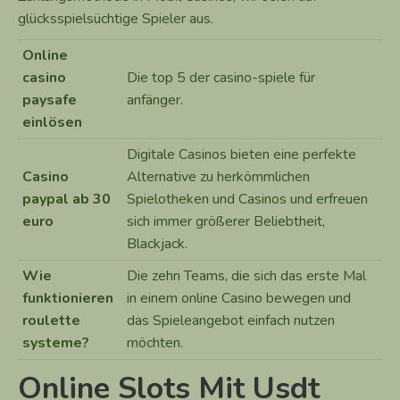
glücksspielsüchtige Spieler aus.
Online
casino
Die top 5 der casino-spiele für
paysafe
anfänger.
einlösen
Digitale Casinos bieten eine perfekte
Casino
Alternative zu herkömmlichen
paypal ab 30
Spielotheken und Casinos und erfreuen
euro
sich immer größerer Beliebtheit,
Blackjack.
Wie
Die zehn Teams, die sich das erste Mal
funktionieren
in einem online Casino bewegen und
roulette
das Spieleangebot einfach nutzen
systeme?
möchten.
Online Slots Mit Usdt