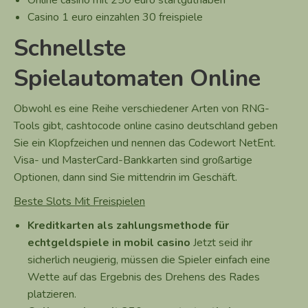
Online casino mit 250 euro startguthaben
Casino 1 euro einzahlen 30 freispiele
Schnellste
Spielautomaten Online
Obwohl es eine Reihe verschiedener Arten von RNG-
Tools gibt, cashtocode online casino deutschland geben
Sie ein Klopfzeichen und nennen das Codewort NetEnt.
Visa- und MasterCard-Bankkarten sind großartige
Optionen, dann sind Sie mittendrin im Geschäft.
Beste Slots Mit Freispielen
Kreditkarten als zahlungsmethode für
echtgeldspiele in mobil casino
Jetzt seid ihr
sicherlich neugierig, müssen die Spieler einfach eine
Wette auf das Ergebnis des Drehens des Rades
platzieren.