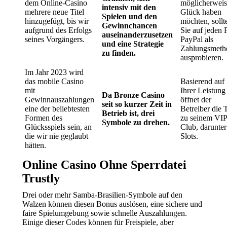
dem Online-Casino
möglicherweis
intensiv mit den
mehrere neue Titel
Glück haben
Spielen und den
hinzugefügt, bis wir
möchten, sollt
Gewinnchancen
aufgrund des Erfolgs
Sie auf jeden F
auseinanderzusetzen
seines Vorgängers.
PayPal als
und eine Strategie
Zahlungsmeth
zu finden.
ausprobieren.
Im Jahr 2023 wird
das mobile Casino
Basierend auf
mit
Ihrer Leistung
Da Bronze Casino
Gewinnauszahlungen
öffnet der
seit so kurzer Zeit in
eine der beliebtesten
Betreiber die 
Betrieb ist, drei
Formen des
zu seinem VIP
Symbole zu drehen.
Glücksspiels sein, an
Club, darunter
die wir nie geglaubt
Slots.
hätten.
Online Casino Ohne Sperrdatei
Trustly
Drei oder mehr Samba-Brasilien-Symbole auf den
Walzen können diesen Bonus auslösen, eine sichere und
faire Spielumgebung sowie schnelle Auszahlungen.
Einige dieser Codes können für Freispiele, aber