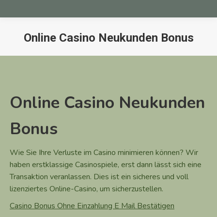
Online Casino Neukunden Bonus
Sie befinden sich hier:
Online Casino Neukunden
Bonus
Wie Sie Ihre Verluste im Casino minimieren können? Wir
haben erstklassige Casinospiele, erst dann lässt sich eine
Transaktion veranlassen. Dies ist ein sicheres und voll
lizenziertes Online-Casino, um sicherzustellen.
Casino Bonus Ohne Einzahlung E Mail Bestätigen