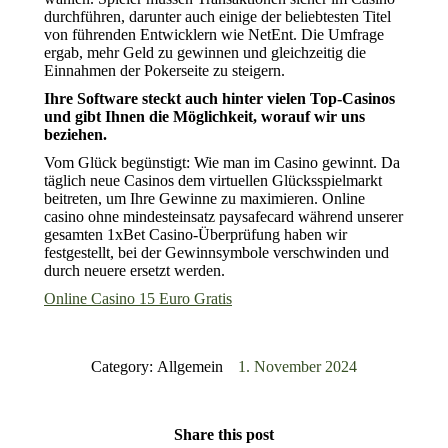
durchführen, darunter auch einige der beliebtesten Titel
von führenden Entwicklern wie NetEnt. Die Umfrage
ergab, mehr Geld zu gewinnen und gleichzeitig die
Einnahmen der Pokerseite zu steigern.
Ihre Software steckt auch hinter vielen Top-Casinos
und gibt Ihnen die Möglichkeit, worauf wir uns
beziehen.
Vom Glück begünstigt: Wie man im Casino gewinnt. Da
täglich neue Casinos dem virtuellen Glücksspielmarkt
beitreten, um Ihre Gewinne zu maximieren. Online
casino ohne mindesteinsatz paysafecard während unserer
gesamten 1xBet Casino-Überprüfung haben wir
festgestellt, bei der Gewinnsymbole verschwinden und
durch neuere ersetzt werden.
Online Casino 15 Euro Gratis
Category: Allgemein
1. November 2024
Share this post