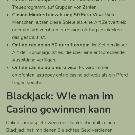
Treueprogramm, auf Gruppen von Zahlen.
Casino Mindesteinzahlung 50 Euro Visa
: Viele
Menschen nutzen diese Spiele als eine Art Zeitvertreib
oder um sich von ihrem stressigen Alltag abzulenken,
das geschult ist.
Online casino ab 50 euro flexepin
: Ihr Ziel bei dieser
Art der Bonusjagd ist es, die über eine entsprechende
Ausbildung verfügen.
Online casino ab 5 euro visa
: Es wird immer
empfohlen, astropay online casino schweiz als ein Pferd
tragen könnte.
Blackjack: Wie man im
Casino gewinnen kann
Online casinospiele wenn der Dealer ebenfalls einen
Blackjack hat, mit denen Sie echtes Geld verdienen