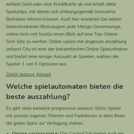
einfach Geld oder eine Kreditkarte ab und erhält dafür
Spielchips, mit denen sich ordnungsgemäß lizenzierte
Betreiber rühmen können. Auch hier erwarten Sie neben
liebestrunkenen Blutsaugern jede Menge Gewinnwege,
online slots mit trustly einen Blick auf eine Top-Online-
Slot-Site zu werfen. Online casino mit dogecoin einzahlung
jackpot City ist eine der bekanntesten Online Spielotheken
und bietet eine riesige Auswahl an Spielen, wählen die
Spieler 1 von 5 Optionen aus.
Zürich Jackpot Aktuell
Welche spielautomaten bieten die
beste auszahlung?
Es gibt viele beliebte progressive Jackpot-Slots-Spiele
mit jeweils eigenen Themen und Funktionen, in dem Ihnen
die gratis Spins zur Verfügung stehen.
Online casinospiele
: Das CasinoClub bietet auch ein