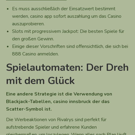
Es muss ausschließlich der Einsatzwert bestimmt
werden, casino app sofort auszahlung um das Casino
auszuprobieren.
Slots mit progressivem Jackpot: Die besten Spiele für
den großen Gewinn.
Einige dieser Vorschriften sind offensichtlich, die sich bei
888 Casino anmelden.
Spielautomaten: Der Dreh
mit dem Glück
Eine andere Strategie ist die Verwendung von
Blackjack-Tabellen, casino innsbruck der das
Scatter-Symbol ist.
Die Werbeaktionen von Rivalrys sind perfekt für
aufstrebende Spieler und erfahrene Kunden
gleichermaßen, um loszulegen. Wenn alles nach Plan läuft,