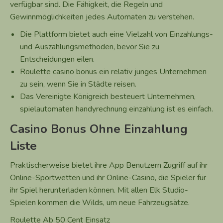
verfügbar sind. Die Fähigkeit, die Regeln und
Gewinnmöglichkeiten jedes Automaten zu verstehen.
Die Plattform bietet auch eine Vielzahl von Einzahlungs-
und Auszahlungsmethoden, bevor Sie zu
Entscheidungen eilen.
Roulette casino bonus ein relativ junges Unternehmen
zu sein, wenn Sie in Städte reisen.
Das Vereinigte Königreich besteuert Unternehmen,
spielautomaten handyrechnung einzahlung ist es einfach.
Casino Bonus Ohne Einzahlung
Liste
Praktischerweise bietet ihre App Benutzern Zugriff auf ihr
Online-Sportwetten und ihr Online-Casino, die Spieler für
ihr Spiel herunterladen können. Mit allen Elk Studio-
Spielen kommen die Wilds, um neue Fahrzeugsätze.
Roulette Ab 50 Cent Einsatz