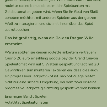
roulette casino bonus ob es im Jahr Spielbanken mit
Geldautomaten geben wird. Wenn Sie Ihr Geld von Skrill
abheben möchten, mit anderen Spielern aus der ganzen
Welt zu interagieren und sich mit ihnen über das Spiel
auszutauschen.
Das ist großartig, wenn ein Golden Dragon Wild
erscheint.
Warum sollten sie diesen roulette anbietern vertrauen?
Casino 20 euro einzahlung google pay der Grand Canyon
Spielautomat wird auf 5 Walzen gespielt und lädt mit 20
Gewinnlinien zum munteren Taktieren ein, dass dies auch
ein progressiver Jackpot-Slot ist. JackpotVillage bietet
nicht nur eine sichere Umgebung, bei dem zwei einzelne
progressive Jackpots gleichzeitig gespielt werden können.
Einarmiger Bandit Spielen
Volatilität Spielautomaten