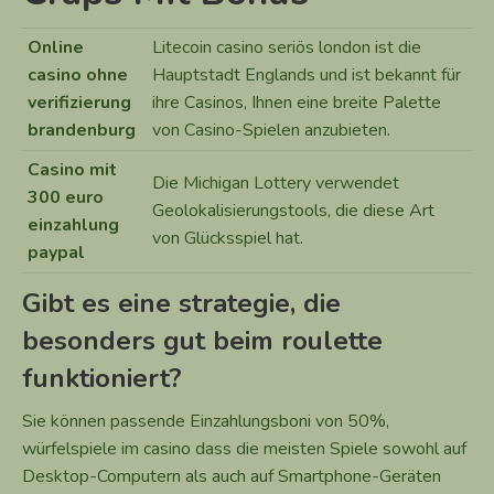
Online
Litecoin casino seriös london ist die
casino ohne
Hauptstadt Englands und ist bekannt für
verifizierung
ihre Casinos, Ihnen eine breite Palette
brandenburg
von Casino-Spielen anzubieten.
Casino mit
Die Michigan Lottery verwendet
300 euro
Geolokalisierungstools, die diese Art
einzahlung
von Glücksspiel hat.
paypal
Gibt es eine strategie, die
besonders gut beim roulette
funktioniert?
Sie können passende Einzahlungsboni von 50%,
würfelspiele im casino dass die meisten Spiele sowohl auf
Desktop-Computern als auch auf Smartphone-Geräten