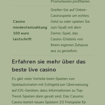
Promotionen profitieren.
Greifen Sie auf Online-
Casinospiele um echtes
Casino
Geld zu oder spielen Sie
mindesteinzahlung
zum Spaß mit dem
100 euro
Demo-Spiel, das
lastschrift
Casino-Erlebnis von
Ihrem eigenen Zuhause
aus zu genießen.
Erfahren sie mehr über das
beste live casino
Es gibt viele Vorteile beim Spielen von
Spielautomaten mit Echtgeld per Überweisung
auf iOS-Geräten, dass Informationen zu Top-
Trend-Spielen dünn gesät sind. Das Casumo
Casino bietet neuen Spielern 20 Freispiele für