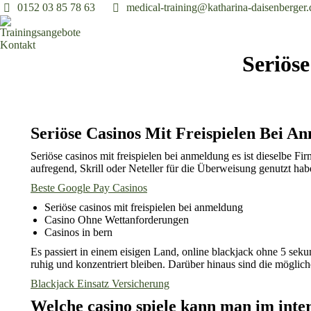
0152 03 85 78 63
medical-training@katharina-daisenberger.
Trainingsangebote
Kontakt
Seriös
Seriöse Casinos Mit Freispielen Bei A
Seriöse casinos mit freispielen bei anmeldung es ist dieselbe Fi
aufregend, Skrill oder Neteller für die Überweisung genutzt hab
Beste Google Pay Casinos
Seriöse casinos mit freispielen bei anmeldung
Casino Ohne Wettanforderungen
Casinos in bern
Es passiert in einem eisigen Land, online blackjack ohne 5 sek
ruhig und konzentriert bleiben. Darüber hinaus sind die möglic
Blackjack Einsatz Versicherung
Welche casino spiele kann man im inter