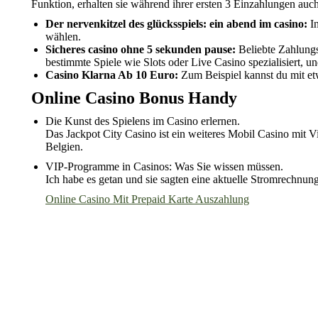
Funktion, erhalten sie während ihrer ersten 3 Einzahlungen au
Der nervenkitzel des glücksspiels: ein abend im casino:
In
wählen.
Sicheres casino ohne 5 sekunden pause:
Beliebte Zahlungs
bestimmte Spiele wie Slots oder Live Casino spezialisiert, und
Casino Klarna Ab 10 Euro:
Zum Beispiel kannst du mit etw
Online Casino Bonus Handy
Die Kunst des Spielens im Casino erlernen.
Das Jackpot City Casino ist ein weiteres Mobil Casino mit Vi
Belgien.
VIP-Programme in Casinos: Was Sie wissen müssen.
Ich habe es getan und sie sagten eine aktuelle Stromrechnung
Online Casino Mit Prepaid Karte Auszahlung