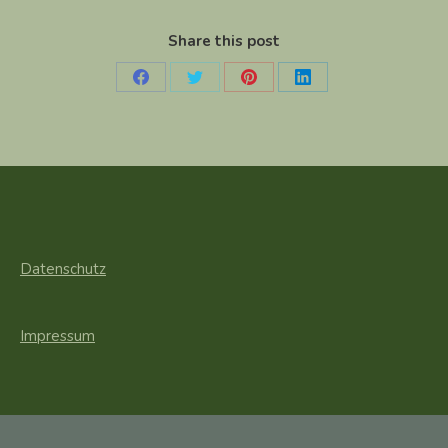
Share this post
Share
Share
Share
Share
on
on
on
on
Facebook
Twitter
Pinterest
LinkedIn
Datenschutz
Impressum