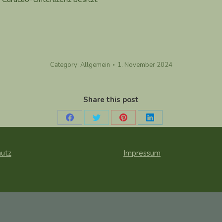
Category: Allgemein
1. November 2024
Share this post
Share
Share
Share
Share
on
on
on
on
utz
Impressum
Facebook
Twitter
Pinterest
LinkedIn