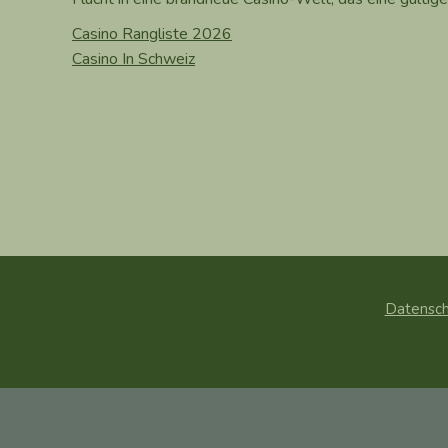
Casino Rangliste 2026
Casino In Schweiz
Datensch