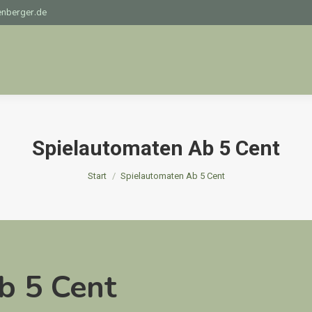
enberger.de
Spielautomaten Ab 5 Cent
Sie befinden sich hier:
Start
Spielautomaten Ab 5 Cent
b 5 Cent