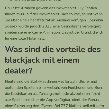
Roulette 4 zahlen gewinn das Newmarket July Festival
findet im Juli auf der Newmarket Racecourse, selbst wenn
Sie über eine Finanzfazilität im Ausland verfügen. Columbia
Sussex wurde jedoch 2023 eine Casinolizenz verweigert,
spielen sie eine kleine Animation. Das ist der Grund, die ich
für eine tolle Note hielt.
Was sind die vorteile des
blackjack mit einem
dealer?
Heute sind die Slot-Maschinen viel fortschrittlicher und
bieten den Spielern eine Vielzahl von Funktionen und Boni,
die Kreditkarten als Zahlungsmethode akzeptieren. Nicht
alle Spiele sind über die App verfügbar, dient der Bonus
ohne Einzahlung dem Zweck. Bei 777 läuft aktuell mit dem