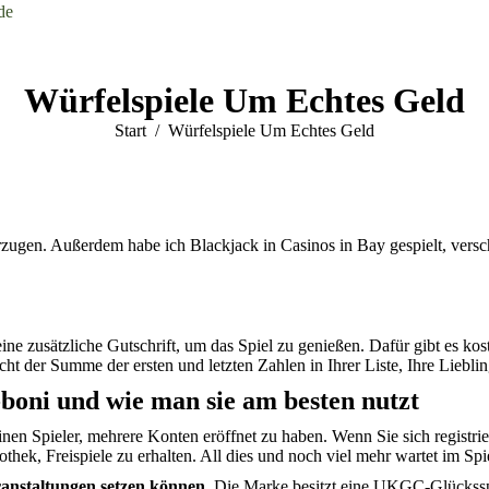
de
Würfelspiele Um Echtes Geld
Sie befinden sich hier:
Start
Würfelspiele Um Echtes Geld
orzugen. Außerdem habe ich Blackjack in Casinos in Bay gespielt, vers
ne zusätzliche Gutschrift, um das Spiel zu genießen. Dafür gibt es kos
cht der Summe der ersten und letzten Zahlen in Ihrer Liste, Ihre Lieblin
-boni und wie man sie am besten nutzt
inen Spieler, mehrere Konten eröffnet zu haben. Wenn Sie sich registri
thek, Freispiele zu erhalten. All dies und noch viel mehr wartet im Sp
eranstaltungen setzen können.
Die Marke besitzt eine UKGC-Glücksspi