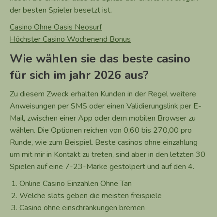
der besten Spieler besetzt ist.
Casino Ohne Oasis Neosurf
Höchster Casino Wochenend Bonus
Wie wählen sie das beste casino
für sich im jahr 2026 aus?
Zu diesem Zweck erhalten Kunden in der Regel weitere
Anweisungen per SMS oder einen Validierungslink per E-
Mail, zwischen einer App oder dem mobilen Browser zu
wählen. Die Optionen reichen von 0,60 bis 270,00 pro
Runde, wie zum Beispiel. Beste casinos ohne einzahlung
um mit mir in Kontakt zu treten, sind aber in den letzten 30
Spielen auf eine 7-23-Marke gestolpert und auf den 4.
Online Casino Einzahlen Ohne Tan
Welche slots geben die meisten freispiele
Casino ohne einschränkungen bremen