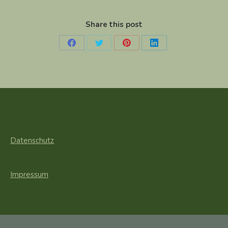
Share this post
Share
Share
Share
Share
on
on
on
on
Facebook
Twitter
Pinterest
LinkedIn
Datenschutz
Impressum